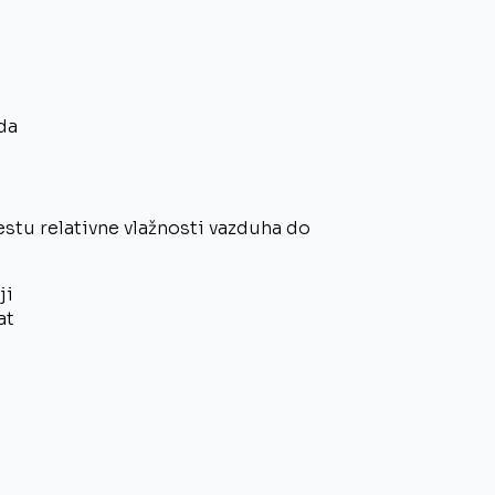
da
tu relativne vlažnosti vazduha do
ji
at