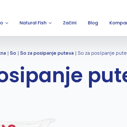
So
Natural Fish
Začini
Blog
Kompan
tna
|
So
|
So za posipanje puteva
|
So za posipanje pute
osipanje pu