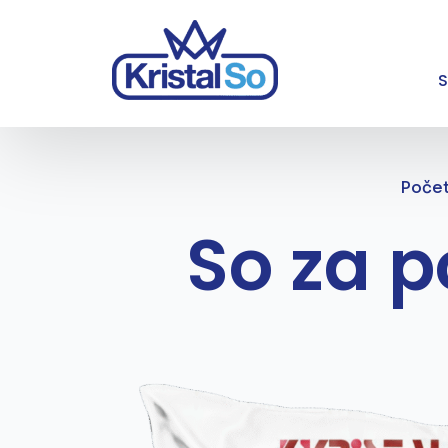
Poče
So za p