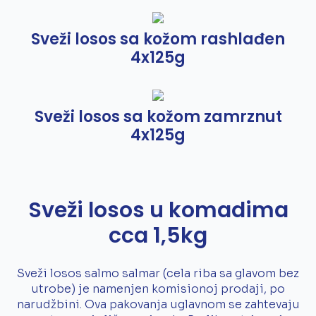
Sveži losos sa kožom rashlađen
4x125g
Sveži losos sa kožom zamrznut
4x125g
Sveži losos u komadima
cca 1,5kg
Sveži losos salmo salmar (cela riba sa glavom bez
utrobe) je namenjen komisionoj prodaji, po
narudžbini. Ova pakovanja uglavnom se zahtevaju