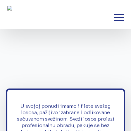
U svojoj ponudi imamo i filete svežeg
lososa, pažljivo izabrane i odlikovane
sačuvanom svežinom. Sveži losos prolazi
profesionalnu obradu, pakuje se bez