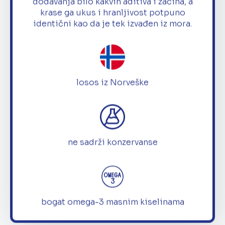
dodavanja bilo kakvih aditiva i začina, a
krase ga ukus i hranljivost potpuno
identični kao da je tek izvađen iz mora.
losos iz Norveške
ne sadrži konzervanse
bogat omega-3 masnim kiselinama