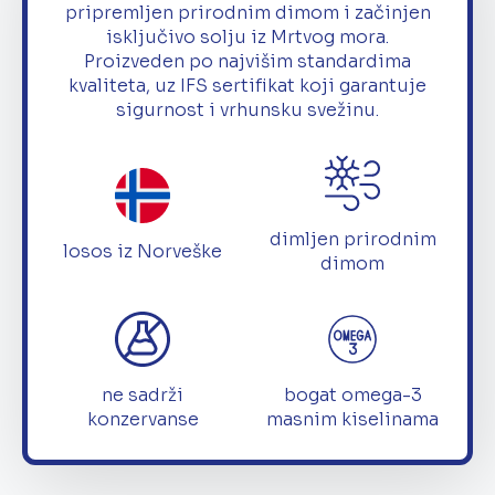
pripremljen prirodnim dimom i začinjen
isključivo solju iz Mrtvog mora.
Proizveden po najvišim standardima
kvaliteta, uz IFS sertifikat koji garantuje
sigurnost i vrhunsku svežinu.
dimljen prirodnim
losos iz Norveške
dimom
ne sadrži
bogat omega-3
konzervanse
masnim kiselinama