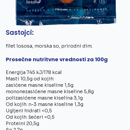
Sastojci:
filet lososa, morska so, prirodni dim.
Prosečne nutritvne vrednosti za 100g
Energija 745 kJ/178 kcal
Masti 10,5g od kojih:
zasićene masne kiseline 1,5g
mononezasićene masne kiseline 5,8g
polizasićene masne kiselina 3,1g
Od kojih: n-3 masne kiseline 1,3g
Ugljeni hidrati <0,5
Od kojih: šećeri <0,5
Proteini 20,5g
So 2,7g