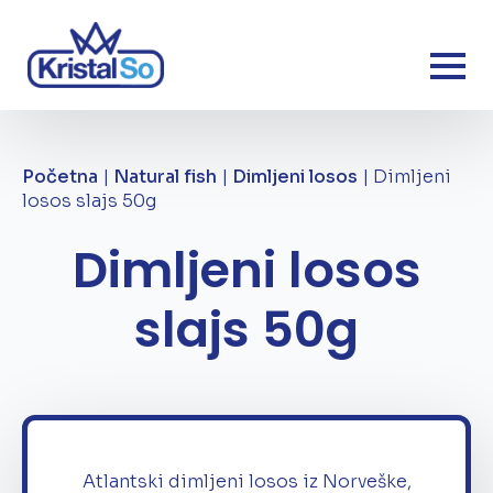
Početna
|
Natural fish
|
Dimljeni losos
|
Dimljeni
losos slajs 50g
Dimljeni losos
slajs 50g
Atlantski dimljeni losos iz Norveške,