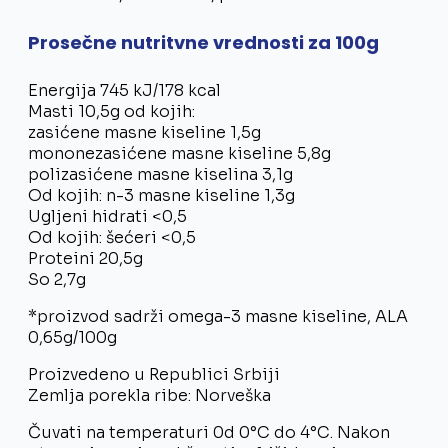
Prosečne nutritvne vrednosti za 100g
Energija 745 kJ/178 kcal
Masti 10,5g od kojih:
zasićene masne kiseline 1,5g
mononezasićene masne kiseline 5,8g
polizasićene masne kiselina 3,1g
Od kojih: n-3 masne kiseline 1,3g
Ugljeni hidrati <0,5
Od kojih: šećeri <0,5
Proteini 20,5g
So 2,7g
*proizvod sadrži omega-3 masne kiseline, ALA
0,65g/100g
Proizvedeno u Republici Srbiji
Zemlja porekla ribe: Norveška
Čuvati na temperaturi 0d 0°C do 4°C. Nakon